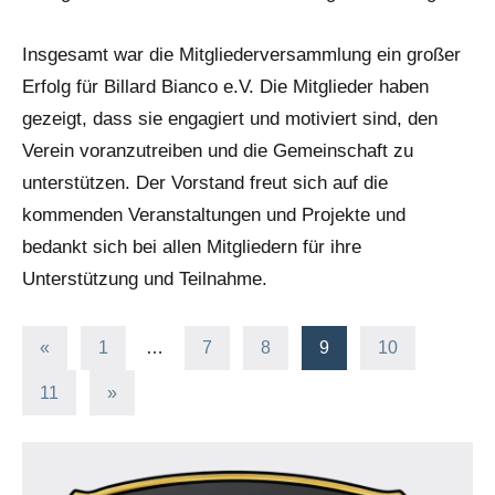
Insgesamt war die Mitgliederversammlung ein großer
Erfolg für Billard Bianco e.V. Die Mitglieder haben
gezeigt, dass sie engagiert und motiviert sind, den
Verein voranzutreiben und die Gemeinschaft zu
unterstützen. Der Vorstand freut sich auf die
kommenden Veranstaltungen und Projekte und
bedankt sich bei allen Mitgliedern für ihre
Unterstützung und Teilnahme.
Seitennummerierung
Vorherige
«
1
…
7
8
9
10
Beiträge
der
Nächste
11
»
Beiträge
Beiträge