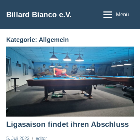
Zum
Inhalt
Billard Bianco e.V.
Menü
springen
Kategorie:
Allgemein
Ligasaison findet ihren Abschluss
5. Juli 2023
editor